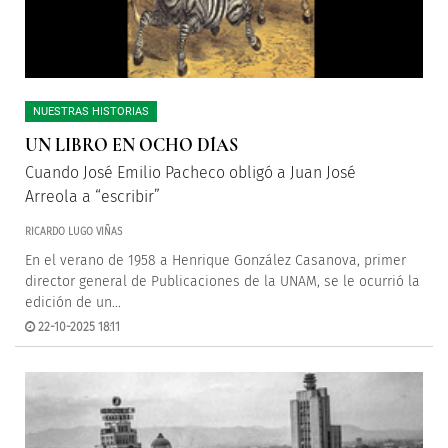
NUESTRAS HISTORIAS
UN LIBRO EN OCHO DÍAS
Cuando José Emilio Pacheco obligó a Juan José
Arreola a “escribir”
RICARDO LUGO VIÑAS
En el verano de 1958 a Henrique González Casanova, primer
director general de Publicaciones de la UNAM, se le ocurrió la
edición de un...
22-10-2025 18:11