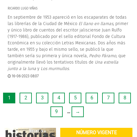
RICARDO LUGO VIÑAS
En septiembre de 1953 apareció en los escaparates de todas
las librerías de la Ciudad de México
El llano en llamas
, primer
y único libro de cuentos del escritor jalisciense Juan Rulfo
(1917-1986), publicado por el sello editorial Fondo de Cultura
Económica en su colección Letras Mexicanas. Dos años más
tarde, en 1955 y bajo el mismo sello, se publicó la que
también sería su primera y única novela,
Pedro Páramo
, que
originalmente llevó los tentativos títulos de
Una estrella
junto a la luna
y
Los murmullos
.
16-06-2023 08:07
1
2
3
4
5
6
7
8
9
…
→
NÚMERO VIGENTE