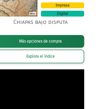
Impresa
Digital
Chiapas bajo disputa
GRAFÍA ANÓNIMA,
ALFONSO REYES
, CA. 1935. © (INV. 26254) SECRETARÍ
Más opciones de compra
Explora el índice