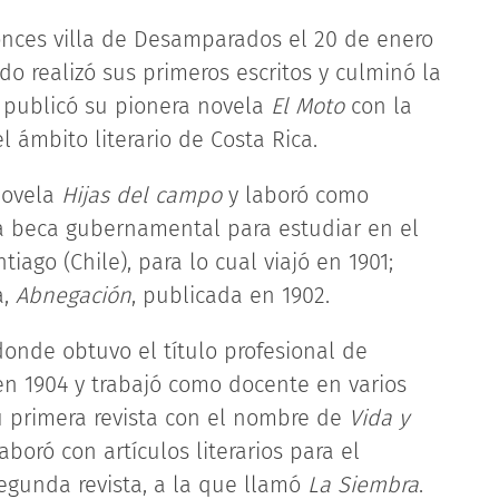
onces villa de Desamparados el 20 de enero
do realizó sus primeros escritos y culminó la
 publicó su pionera novela
El Moto
con la
 ámbito literario de Costa Rica.
novela
Hijas del campo
y laboró como
a beca gubernamental para estudiar en el
iago (Chile), para lo cual viajó en 1901;
a,
Abnegación
, publicada en 1902.
donde obtuvo el título profesional de
 en 1904 y trabajó como docente en varios
u primera revista con el nombre de
Vida y
boró con artículos literarios para el
egunda revista, a la que llamó
La Siembra
.