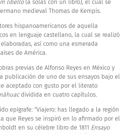
m libello
(a solas con un libro), el cual se
ofo germano medieval Thomas de Kempis.
utores hispanoamericanos de aquella
cos en lenguaje castellano, la cual se realizó
n elaboradas, así como una esmerada
países de América.
 obras previas de Alfonso Reyes en México y
o la publicación de uno de sus ensayos bajo el
fue aceptado con gusto por el literato
Anáhuac
dividida en cuatro capítulos.
 epígrafe: “Viajero: has llegado a la región
 la que Reyes se inspiró en lo afirmado por el
boldt en su célebre libro de 1811
Ensayo