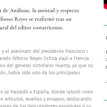
n de Anáhuac, la amistad y respecto
lfonso Reyes se reafirmó tras un
al del editor costarricense.
·
y el asesinato del presidente Francisco I.
·
literato Alfonso Reyes Ochoa viajó a Francia
·
no del general Victoriano Huerta, ya que su
·
ón, había sido uno de los principales
·
yes se trasladó a España, donde laboró como
r de artículos, reseñas y ensayos, destacando
esiones de los descubridores españoles a su