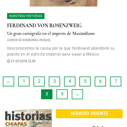
NUESTRAS HISTORIAS
FERDINAND VON ROSENZWEIG
Un gran cartógrafo en el imperio de Maximiliano
LEONOR DE ROSENZWEIG PASQUEL
Desconocemos la causa por la que Ferdinand abandonó su
puesto en el ejército imperial para viajar a México.
21-03-2016 22:39
←
1
2
3
4
5
6
7
8
9
→
NÚMERO VIGENTE