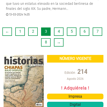
que tuvo un estatus elevado en la sociedad berlinesa de
finales del siglo XIX. Su padre, Hermann...
13-03-2024 14:35
←
1
2
3
4
5
6
7
8
→
NÚMERO VIGENTE
214
Edición
Agosto 2026
! Adquiérela !
Impresa
Digital