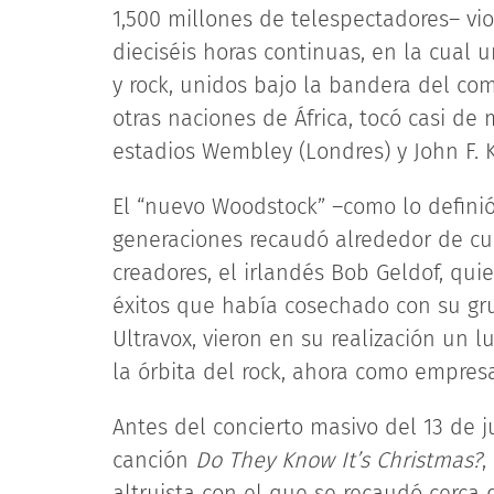
1,500 millones de telespectadores– vi
dieciséis horas continuas, en la cual
y rock, unidos bajo la bandera del co
otras naciones de África, tocó casi de
estadios Wembley (Londres) y John F. K
El “nuevo Woodstock” –como lo definió
generaciones recaudó alrededor de cua
creadores, el irlandés Bob Geldof, qui
éxitos que había cosechado con su g
Ultravox, vieron en su realización un 
la órbita del rock, ahora como empresar
Antes del concierto masivo del 13 de j
canción
Do They Know It’s Christmas?
,
altruista con el que se recaudó cerca 