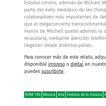
Estados Unidos, además de Michael Mit
parte del éxito mediático de las Olimp
colaboradores más importantes de Ge
que el megaconcierto transcontinenta
manos de Mitchell quedó además la or
recaudaría, mediante atención telefón
llegarían desde distintos países.
Para conocer más de este relato, adqu
disponible
impreso
o
digital
en nuest
puedes
suscribirte
.
RHM 186
Música
Arte
Historia de la música
A