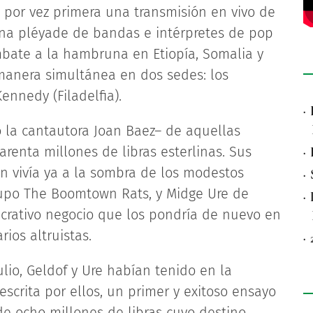
o por vez primera una transmisión en vivo de
 una pléyade de bandas e intérpretes de pop
mbate a la hambruna en Etiopía, Somalia y
 manera simultánea en dos sedes: los
ennedy (Filadelfia).
·
 la cantautora Joan Baez– de aquellas
renta millones de libras esterlinas. Sus
·
en vivía ya a la sombra de los modestos
·
rupo The Boomtown Rats, y Midge Ure de
·
lucrativo negocio que los pondría de nuevo en
ios altruistas.
·
ulio, Geldof y Ure habían tenido en la
 escrita por ellos, un primer y exitoso ensayo
de ocho millones de libras cuyo destino