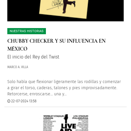
NUESTRAS HISTORIAS
CHUBBY CHECKER Y SU INFLUENCIA EN
MÉXICO
El inicio del Rey del Twist
MARCO A. VILLA
Solo había que flexionar ligeramente las rodillas y comenzar
a girar el torso, caderas, talones y pies improvisadamente.
Retorcerse, enroscarse… una y...
22-07-2024 13:58