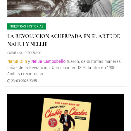
NUESTRAS HISTORIAS
LA REVOLUCIÓN ACUERPADA EN EL ARTE DE
NAHUI Y NELLIE
CARMEN SAUCEDO ZARCO
Nahui Olin
y
Nellie Campobello
fueron, de distintas maneras,
niñas de la Revolución. Una nació en 1893, la otra en 1900.
Ambas crecieron en...
23-03-2026 23:55