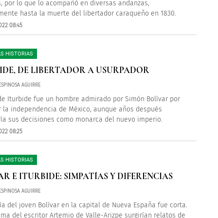
, por lo que lo acompañó en diversas andanzas,
mente hasta la muerte del libertador caraqueño en 1830.
022 08:45
S HISTORIAS
IDE, DE LIBERTADOR A USURPADOR
 ESPINOSA AGUIRRE
de Iturbide fue un hombre admirado por Simón Bolívar por
 la independencia de México, aunque años después
ía sus decisiones como monarca del nuevo imperio.
022 08:25
S HISTORIAS
AR E ITURBIDE: SIMPATÍAS Y DIFERENCIAS
 ESPINOSA AGUIRRE
ía del joven Bolívar en la capital de Nueva España fue corta.
uma del escritor Artemio de Valle-Arizpe surgirían relatos de