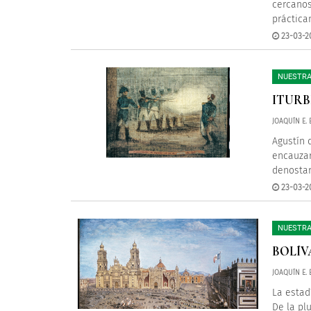
cercanos
práctica
23-03-2
NUESTRA
ITURB
JOAQUÍN E.
Agustín 
encauzar
denostar
23-03-2
NUESTRA
BOLÍV
JOAQUÍN E.
La estad
De la pl