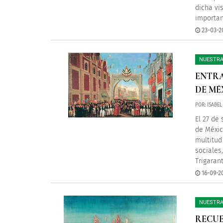
dicha vi
importan
23-03-2
NUESTRA
ENTRA
DE MÉX
POR: ISABE
El 27 de
de Méxic
multitud
sociales
Trigaran
16-09-2
NUESTRA
RECUE