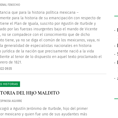
ARENAL FENOCHIO
tancia que para la historia política mexicana –
mente para la historia de su emancipación con respecto de
tiene el Plan de Iguala, suscrito por Agustín de Iturbide y
rado por las fuerzas insurgentes bajo el mando de Vicente
·
, no se compadece con el conocimiento que de dicho
o tiene, ya no se diga el común de los mexicanos, vaya, ni
·
 la generalidad de especialistas nacionales en historia
 o jurídica de la nación que precisamente nació a la vida
·
iente al tenor de lo dispuesto en aquel texto proclamado el
·
brero de 1821.
022 09:35
·
S HISTORIAS
STORIA DEL HIJO MALDITO
 ESPINOSA AGUIRRE
acogió a Agustín Jerónimo de Iturbide, hijo del primer
or mexicano y quien fue uno de sus ayudantes más