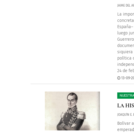
JAIME DEL 
La impor
concreta
España– 
luego ju
Guerrero
document
siquiera
política
independ
24 de fe
13-09-2
NUESTRA
LA HI
JOAQUÍN E.
Bolívar 
emperad