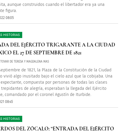
sita, aunque construidos cuando el libertador era ya una
te figura.
022 08:05
S HISTORIAS
DA DEL EJÉRCITO TRIGARANTE A LA CIUDAD
ICO EL 27 DE SEPTIEMBRE DE 1821
L TOVAR DE TERESA Y MAGDALENA MAS
 septiembre de 1821, la Plaza de la Constitución de la Ciudad
o vivió algo inusitado bajo el cielo azul que la cobijaba. Una
 expectante, compuesta por personas de todas las clases
, trepidantes de alegría, esperaban la llegada del Ejército
te, comandado por el coronel Agustín de Iturbide.
021 08:45
S HISTORIAS
RDOS DEL ZÓCALO: “ENTRADA DEL EJÉRCITO