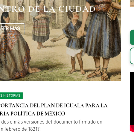
IÓN Y EL ACTA DE
DE LOS CHILES EN
NTRO DE LA CIUDAD
ENDENCIA
OGADA
LEER MÁS
LEER MÁS
LEER MÁS
S HISTORIAS
PORTANCIA DEL PLAN DE IGUALA PARA LA
RIA POLÍTICA DE MÉXICO
n dos o más versiones del documento firmado en
en febrero de 1821?