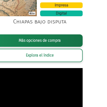
Impresa
Digital
Chiapas bajo disputa
DE FERNANDO BASTIEN (DIBUJO), MICHAUD Y THOMAS (LITOGRAFÍA),
EN
Más opciones de compra
ARANTE
, CA. 1850, LITOGRAFÍA. MUSEO REGIONAL DE GUADALAJARA, SE
Explora el índice