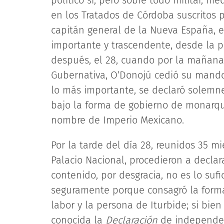
político sí, pero sobre todo militar, m
en los Tratados de Córdoba suscritos p
capitán general de la Nueva España, e
importante y trascendente, desde la per
después, el 28, cuando por la mañana 
Gubernativa, O’Donojú cedió su mando 
lo más importante, se declaró solem
bajo la forma de gobierno de monarquí
nombre de Imperio Mexicano.
Por la tarde del día 28, reunidos 35 
Palacio Nacional, procedieron a decla
contenido, por desgracia, no es lo su
seguramente porque consagró la forma
labor y la persona de Iturbide; si bi
conocida la
Declaración
de independen