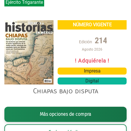
Ejército Trigarante
NÚMERO VIGENTE
214
Edición
Agosto 2026
! Adquiérela !
Impresa
Digital
Chiapas bajo disputa
Más opciones de compra