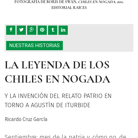
011.
FOTOGRAFÍA DE BORIS DE SWAN,
CHILES EN NOGADA
, 2011.
F
EDITORIAL RAÍCES
NUESTRAS HISTORIAS
LA LEYENDA DE LOS
CHILES EN NOGADA
Y LA INVENCIÓN DEL RELATO PATRIO EN
TORNO A AGUSTÍN DE ITURBIDE
Ricardo Cruz García
Septiembre: mes de la patria y, cómo no, de