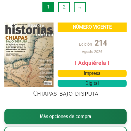
1
2
→
NÚMERO VIGENTE
214
Edición
Agosto 2026
! Adquiérela !
Impresa
Digital
Chiapas bajo disputa
Más opciones de compra