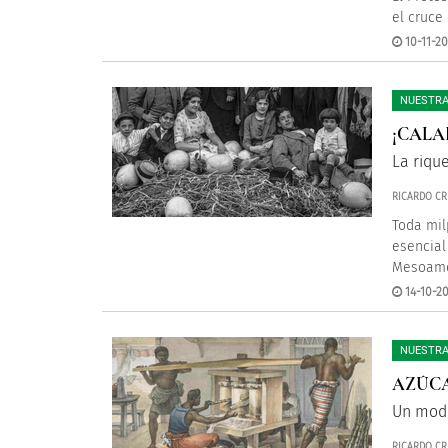
el cruce
10-11-20
NUESTRA
¡CALA
La riqu
RICARDO CR
Toda mil
esencial
Mesoamér
14-10-20
NUESTRA
AZÚCA
Un mode
RICARDO CR