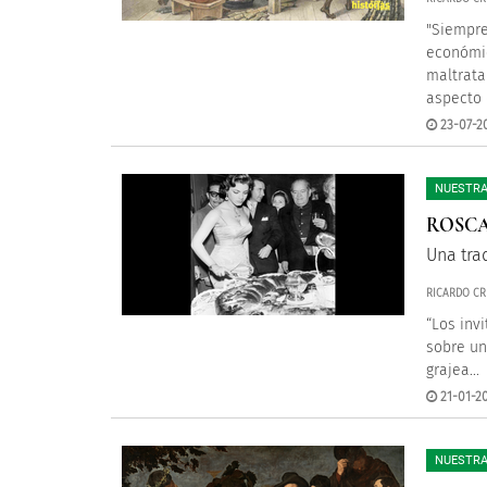
"Siempre
económic
maltrata
aspecto d
23-07-20
NUESTRA
ROSCA
Una tra
RICARDO CR
“Los inv
sobre un
grajea...
21-01-20
NUESTRA