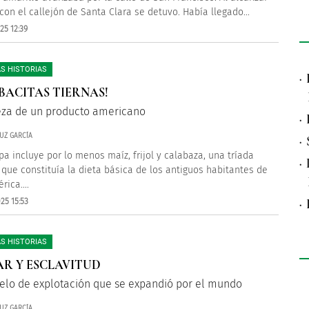
 con el callejón de Santa Clara se detuvo. Había llegado...
25 12:39
S HISTORIAS
·
BACITAS TIERNAS!
eza de un producto americano
·
UZ GARCÍA
·
pa incluye por lo menos maíz, frijol y calabaza, una tríada
·
 que constituía la dieta básica de los antiguos habitantes de
ica....
·
25 15:53
S HISTORIAS
R Y ESCLAVITUD
lo de explotación que se expandió por el mundo
UZ GARCÍA