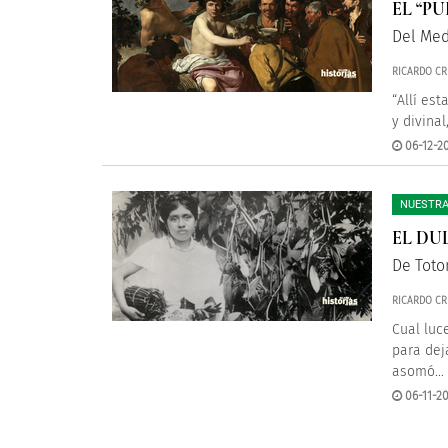
EL “P
Del Med
RICARDO CR
“Allí es
y divina
06-12-20
NUESTRA
EL DU
De Toto
RICARDO CR
Cual luc
para dej
asomó...
06-11-20