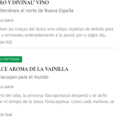
URO Y DIVINAL” VINO
iterráneo al norte de Nueva España
UZ GARCÍA
taban las tinajas del dulce vino añejo, repletas de bebida pura
l, y arrimadas ordenadamente a la pared, por si algún día...
24 11:22
S HISTORIAS
LCE AROMA DE LA VAINILLA
nacapan para el mundo
UZ GARCÍA
ero del alba, la princesa Tzacopontziza despertó y se aliñó
ar el templo de la diosa Tonacayohua. Como cada mañana, se
24 13:45