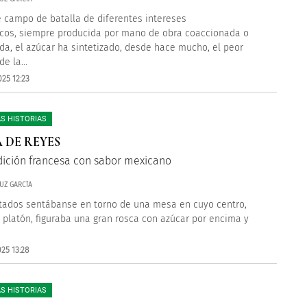
 campo de batalla de diferentes intereses
os, siempre producida por mano de obra coaccionada o
da, el azúcar ha sintetizado, desde hace mucho, el peor
e la...
25 12:23
S HISTORIAS
 DE REYES
dición francesa con sabor mexicano
UZ GARCÍA
itados sentábanse en torno de una mesa en cuyo centro,
 platón, figuraba una gran rosca con azúcar por encima y
25 13:28
S HISTORIAS