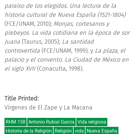
paraíso de los elegidos
.
Una lectura de la
historia cultural de Nueva España (1521-1804)
(FCE/UNAM, 2010);
Monjas, cortesanos y
plebeyos
.
La vida cotidiana en la época de sor
Juana
(Taurus, 2005);
La santidad
controvertida
(FCE/UNAM, 1999); y
La plaza, el
palacio y el convento. La Ciudad de México en
el siglo XVII
(Conaculta, 1998).
Title Printed:
Vírgenes de El Zape y La Macana
RHM 158
Antonio Rubial García
Vida religiosa
Historia de la Religión
Religión
vida
Nueva España