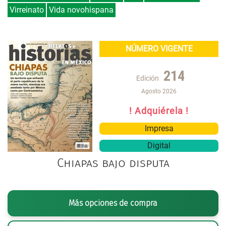
Virreinato
Vida novohispana
NÚMERO VIGENTE
214
Edición
Agosto 2026
! Adquiérela !
Impresa
Digital
Chiapas bajo disputa
Más opciones de compra