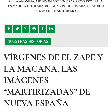
ALLA
OBRA ANÓNIMA,
VIRGEN DE LOS DOLORES, SIGLO XVII
, TALLA
OB
ORIO
EN MADERA ESTOFADA, DORADA Y POLICROMADA. ORATORIO
EN 
DE SAN FELIPE NERI, MÉXICO
NUESTRAS HISTORIAS
VÍRGENES DE EL ZAPE Y
LA MACANA, LAS
IMÁGENES
“MARTIRIZADAS” DE
NUEVA ESPAÑA