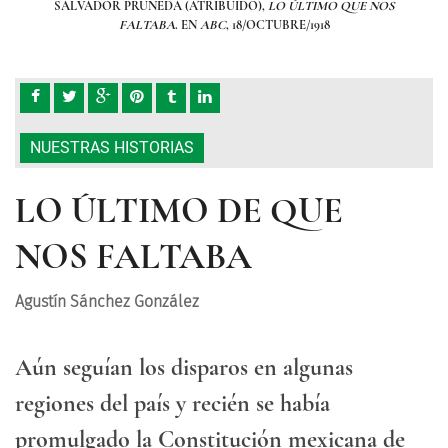
S
SALVADOR PRUNEDA (ATRIBUIDO),
LO ÚLTIMO QUE NOS
FALTABA
. EN
ABC
, 18/OCTUBRE/1918
NUESTRAS HISTORIAS
LO ÚLTIMO DE QUE
NOS FALTABA
Agustín Sánchez González
Aún seguían los disparos en algunas
regiones del país y recién se había
promulgado la Constitución mexicana de