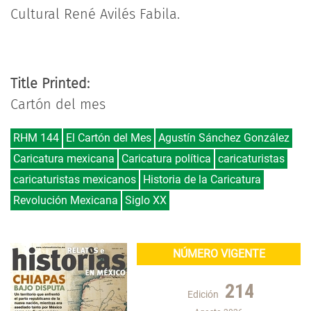
Cultural René Avilés Fabila.
Title Printed:
Cartón del mes
RHM 144
El Cartón del Mes
Agustín Sánchez González
Caricatura mexicana
Caricatura política
caricaturistas
caricaturistas mexicanos
Historia de la Caricatura
Revolución Mexicana
Siglo XX
NÚMERO VIGENTE
214
Edición