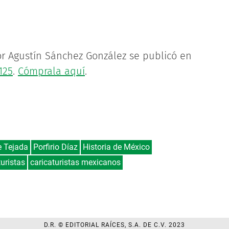
tor Agustín Sánchez González se publicó en
125
.
Cómprala aquí
.
e Tejada
Porfirio Díaz
Historia de México
turistas
caricaturistas mexicanos
D.R. © EDITORIAL RAÍCES, S.A. DE C.V. 2023