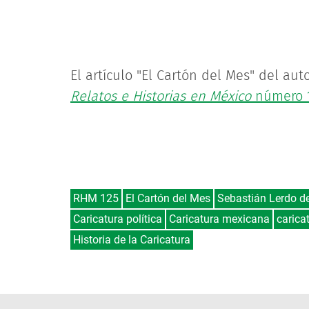
El artículo "El Cartón del Mes" del au
Relatos e Historias en México
número 
RHM 125
El Cartón del Mes
Sebastián Lerdo d
Caricatura política
Caricatura mexicana
carica
Historia de la Caricatura