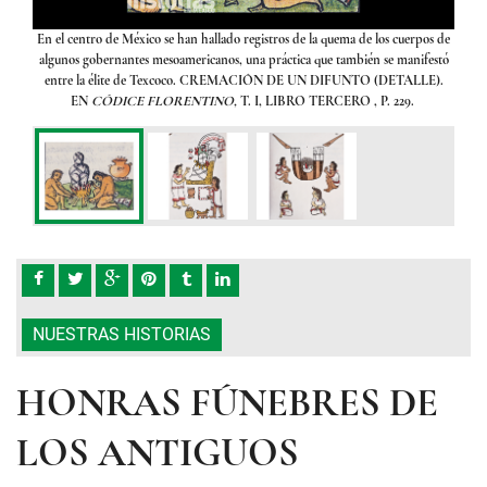
nte
En el centro de México se han hallado registros de la quema de los cuerpos de
Lo
iados
algunos gobernantes mesoamericanos, una práctica que también se manifestó
sunt
entre la élite de Texcoco. CREMACIÓN DE UN DIFUNTO (DETALLE).
EN
CÓDICE FLORENTINO,
T. I, LIBRO TERCERO , P. 229.
NUESTRAS HISTORIAS
HONRAS FÚNEBRES DE
LOS ANTIGUOS