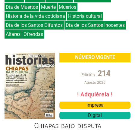
Día de Muertos
Muerte
Muertos
Historia de la vida cotidiana
Historia cultural
Día de los Santos Difuntos
Día de los Santos Inocentes
Altares
Ofrendas
NÚMERO VIGENTE
214
Edición
Agosto 2026
! Adquiérela !
Impresa
Digital
Chiapas bajo disputa