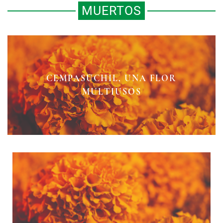
MUERTOS
DE CÓMO AL CEMPASÚCHIL SE LO
DE CEMPASÚCHIL SE PINTA LA
CEMPASÚCHIL, UNA FLOR
LLEVARON A LA CHINA
MULTIUSOS
COMIDA