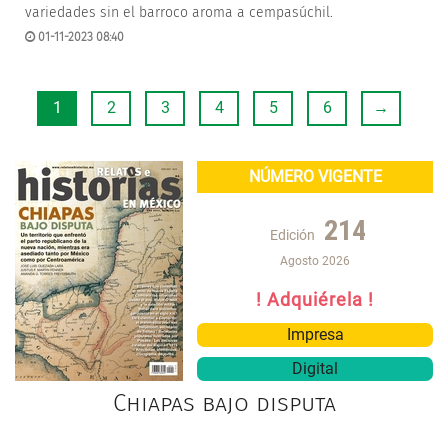
variedades sin el barroco aroma a cempasúchil.
01-11-2023 08:40
1
2
3
4
5
6
→
NÚMERO VIGENTE
214
Edición
Agosto 2026
! Adquiérela !
Impresa
Digital
Chiapas bajo disputa