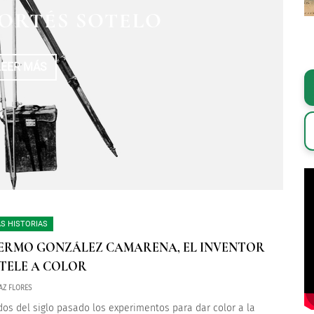
EL INSURGENTE AMO
ENTO DEL GENERAL
ORTÉS SOTELO
ARIANO MATAMOROS
ORRES
LEER MÁS
LEER MÁS
LEER MÁS
S HISTORIAS
ERMO GONZÁLEZ CAMARENA, EL INVENTOR
 TELE A COLOR
AZ FLORES
os del siglo pasado los experimentos para dar color a la