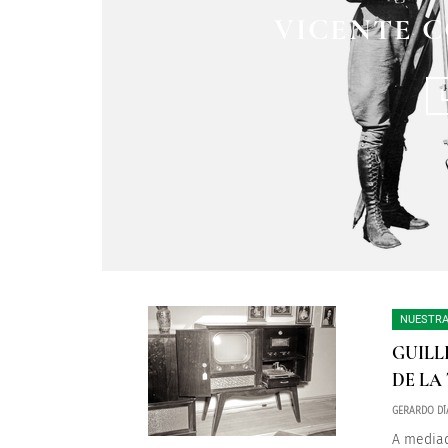
ES EJECUTADO 
EL FUSILAMI
VICENTE C
INSURGENTE M
T
NUESTRA
GUILL
DE LA
GERARDO DÍ
A mediad