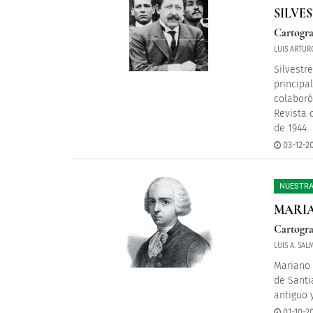
SILVE
Cartogra
LUIS ARTUR
Silvestr
principa
colaboró
Revista 
de 1944.
03-12-2
NUESTRA
MARIA
Cartogra
LUIS A. SA
Mariano 
de Santi
antiguo 
01-10-20