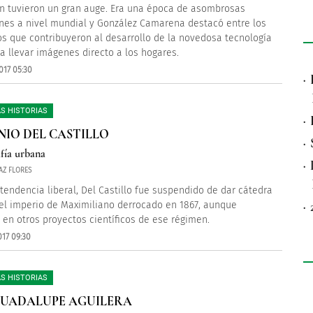
ón tuvieron un gran auge. Era una época de asombrosas
nes a nivel mundial y González Camarena destacó entre los
cos que contribuyeron al desarrollo de la novedosa tecnología
a llevar imágenes directo a los hogares.
017 05:30
·
S HISTORIAS
·
IO DEL CASTILLO
·
fía urbana
·
AZ FLORES
tendencia liberal, Del Castillo fue suspendido de dar cátedra
·
el imperio de Maximiliano derrocado en 1867, aunque
 en otros proyectos científicos de ese régimen.
017 09:30
S HISTORIAS
GUADALUPE AGUILERA