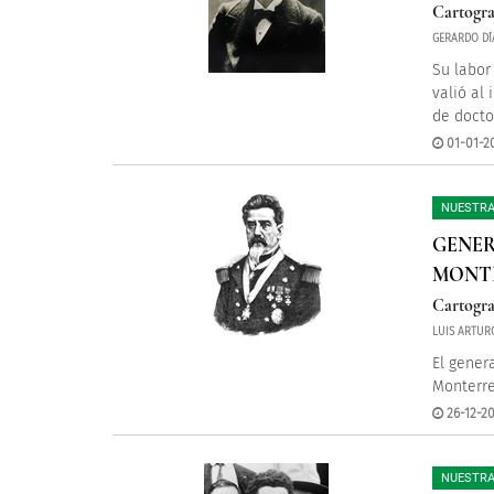
Cartogra
GERARDO DÍ
Su labor 
valió al
de doct
01-01-2
NUESTRA
GENER
MONT
Cartogra
LUIS ARTUR
El gener
Monterre
26-12-20
NUESTRA