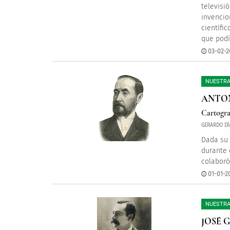
televisi
invencio
científi
que podí
03-02-2
NUESTRA
ANTON
Cartogra
GERARDO DÍ
Dada su 
durante 
colaboró
01-01-2
NUESTRA
JOSÉ 