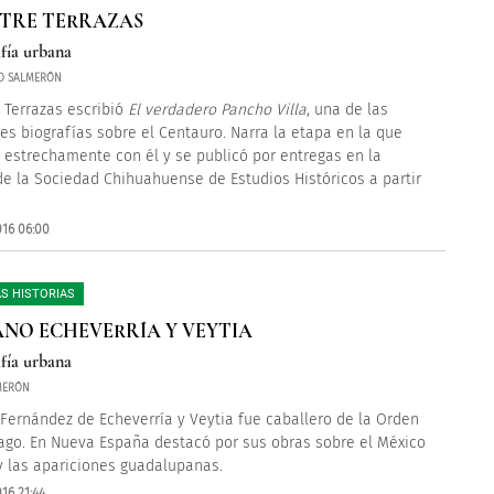
STRE TERRAZAS
fía urbana
O SALMERÓN
e Terrazas escribió
El verdadero Pancho Villa
, una de las
les biografías sobre el Centauro. Narra la etapa en la que
 estrechamente con él y se publicó por entregas en la
de la Sociedad Chihuahuense de Estudios Históricos a partir
016 06:00
S HISTORIAS
NO ECHEVERRÍA Y VEYTIA
fía urbana
LMERÓN
Fernández de Echeverría y Veytia fue caballero de la Orden
ago. En Nueva España destacó por sus obras sobre el México
y las apariciones guadalupanas.
16 21:44