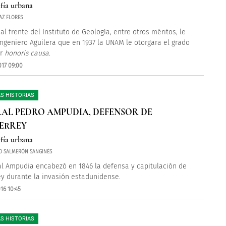
fía urbana
AZ FLORES
al frente del Instituto de Geología, entre otros méritos, le
 ingeniero Aguilera que en 1937 la UNAM le otorgara el grado
or
honoris causa
.
017 09:00
S HISTORIAS
AL PEDRO AMPUDIA, DEFENSOR DE
ERREY
fía urbana
O SALMERÓN SANGINÉS
al Ampudia encabezó en 1846 la defensa y capitulación de
y durante la invasión estadunidense.
16 10:45
S HISTORIAS