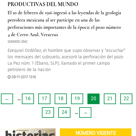
PRODUCTIVAS DEL MUNDO
El 10 de febrero de 1916 ingresó a las leyendas de la geología
petrolera mexicana al ser partícipe en una de las
perforaciones más importantes de la época: el pozo número
4 de Cerro Azul, Veracruz
GERARDO DÍAZ
Ezequiel Ordóñez, el hombre que supo observar y “escuchar”
los mensajes del subsuelo, asesoró la perforación del pozo
La Pez núm. 1 (Ébano, SLP), llamado el primer campo
petrolero de la nación
08-11-2017 13:16
←
…
16
17
18
19
20
21
22
23
24
…
→
NÚMERO VIGENTE