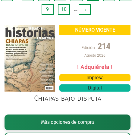
9
10
…
→
NÚMERO VIGENTE
214
Edición
Agosto 2026
! Adquiérela !
Impresa
Digital
Chiapas bajo disputa
Más opciones de compra