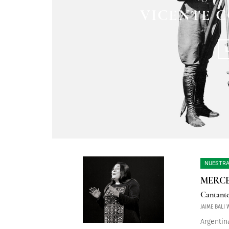
ES EJECUTADO 
EL FUSILAMI
VICENTE C
INSURGENTE M
T
NUESTRA
MERCE
Cantant
JAIME BALI 
Argentin