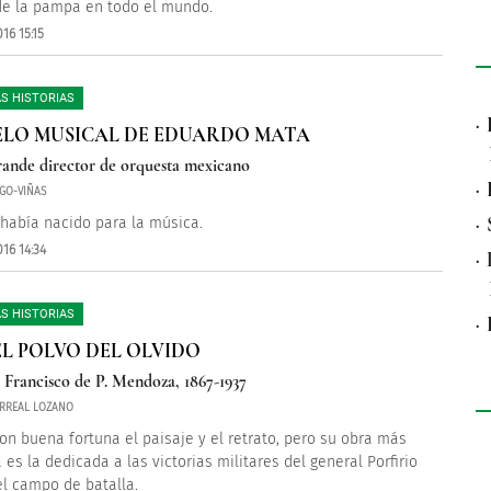
e la pampa en todo el mundo.
16 15:15
S HISTORIAS
·
ELO MUSICAL DE EDUARDO MATA
rande director de orquesta mexicano
·
GO-VIÑAS
·
había nacido para la música.
16 14:34
·
S HISTORIAS
·
EL POLVO DEL OLVIDO
r Francisco de P. Mendoza, 1867-1937
LARREAL LOZANO
con buena fortuna el paisaje y el retrato, pero su obra más
 es la dedicada a las victorias militares del general Porfirio
el campo de batalla.