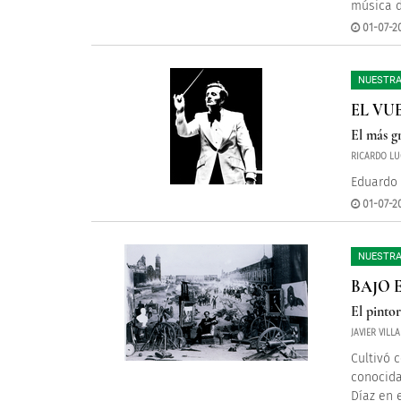
música d
01-07-20
NUESTRA
EL VU
El más g
RICARDO LU
Eduardo 
01-07-20
NUESTRA
BAJO 
El pinto
JAVIER VIL
Cultivó 
conocida
Díaz en 