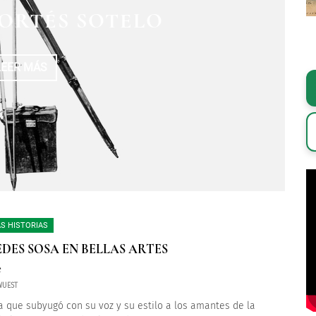
EL INSURGENTE AMO
ENTO DEL GENERAL
ORTÉS SOTELO
ARIANO MATAMOROS
ORRES
LEER MÁS
LEER MÁS
LEER MÁS
S HISTORIAS
DES SOSA EN BELLAS ARTES
e
WUEST
a que subyugó con su voz y su estilo a los amantes de la