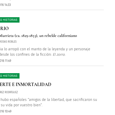
16 14:33
S HISTORIAS
TRIO
Murrieta (ca. 1829-1853), un rebelde californiano
ROSAS ROBLES
ria lo arropó con el manto de la leyenda y un personaje
desde los confines de la ficción:
El zorro
.
16 11:49
S HISTORIAS
ERTE E INMORTALIDAD
REZ RODRÍGUEZ
hubo españoles “amigos de la libertad, que sacrificaron su
 su vida por vuestro bien”.
016 10:49