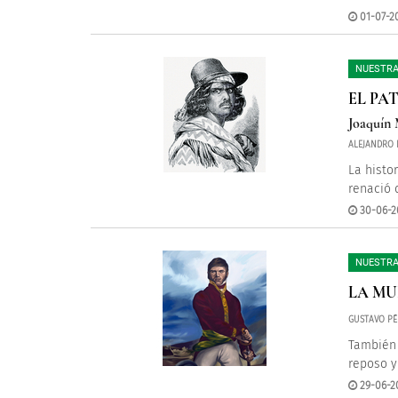
01-07-20
NUESTRA
EL PA
Joaquín 
ALEJANDRO 
La histo
renació 
30-06-20
NUESTRA
LA MU
GUSTAVO PÉ
También 
reposo y
29-06-2