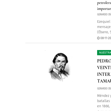
petroler
importan
GERARDO DÍ
Ezequiel
mensajes
(Ébano, 
08-11-20
NUESTRA
PEDRO
VEINT
INTER
TAMAU
GERARDO DÍ
Méndez p
batallas
en 1866,