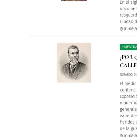
En el si
document
resguard
Ciudad d
01-08-20
NUESTRA
¿POR 
CALLE
GERARDO DÍ
El médic
centena 
Exposici
moderno 
generale
valiente
heridos 
de la gu
01-08-20