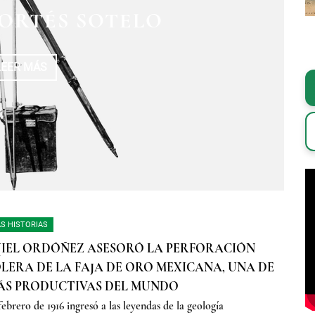
EL INSURGENTE AMO
ENTO DEL GENERAL
ORTÉS SOTELO
ARIANO MATAMOROS
ORRES
LEER MÁS
LEER MÁS
LEER MÁS
S HISTORIAS
IEL ORDÓÑEZ ASESORÓ LA PERFORACIÓN
LERA DE LA FAJA DE ORO MEXICANA, UNA DE
ÁS PRODUCTIVAS DEL MUNDO
febrero de 1916 ingresó a las leyendas de la geología