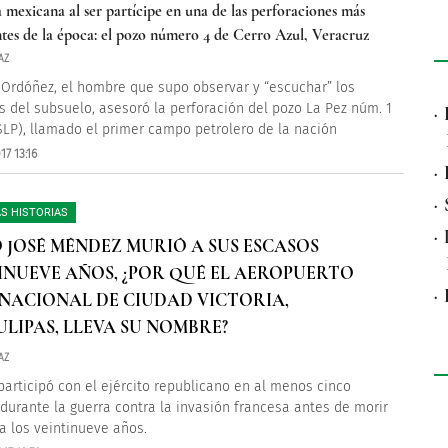
a mexicana al ser partícipe en una de las perforaciones más
tes de la época: el pozo número 4 de Cerro Azul, Veracruz
AZ
 Ordóñez, el hombre que supo observar y “escuchar” los
 del subsuelo, asesoró la perforación del pozo La Pez núm. 1
·
SLP), llamado el primer campo petrolero de la nación
17 13:16
·
·
S HISTORIAS
·
 JOSÉ MÉNDEZ MURIÓ A SUS ESCASOS
INUEVE AÑOS, ¿POR QUÉ EL AEROPUERTO
·
NACIONAL DE CIUDAD VICTORIA,
LIPAS, LLEVA SU NOMBRE?
AZ
articipó con el ejército republicano en al menos cinco
 durante la guerra contra la invasión francesa antes de morir
 a los veintinueve años.