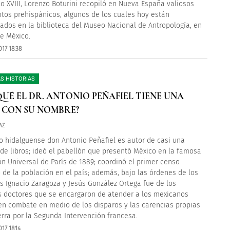
glo XVIII, Lorenzo Boturini recopiló en Nueva España valiosos
os prehispánicos, algunos de los cuales hoy están
ados en la biblioteca del Museo Nacional de Antropología, en
e México.
17 18:38
S HISTORIAS
QUÉ EL DR. ANTONIO PEÑAFIEL TIENE UNA
 CON SU NOMBRE?
AZ
o hidalguense don Antonio Peñafiel es autor de casi una
de libros; ideó el pabellón que presentó México en la famosa
ón Universal de París de 1889; coordinó el primer censo
de la población en el país; además, bajo las órdenes de los
s Ignacio Zaragoza y Jesús González Ortega fue de los
s doctores que se encargaron de atender a los mexicanos
en combate en medio de los disparos y las carencias propias
erra por la Segunda Intervención francesa.
17 18:14