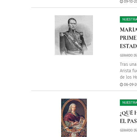
09-10-20
NUESTRA
MARIA
PRIME
ESTAD
GERARDO DÍ
Tras una
Arista f
de los H
06-09-20
NUESTRA
¿QUÉ 
EL PA
GERARDO DÍ