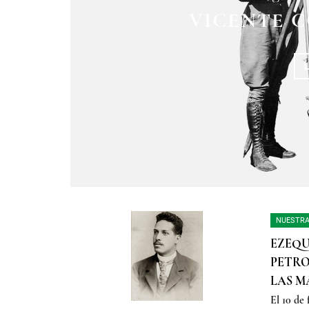
ES EJECUTADO 
EL FUSILAMI
VICENTE C
INSURGENTE M
T
NUESTRA
EZEQU
PETRO
LAS M
El 10 de 