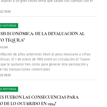
 aspirar a un gran futuro tenía que saldar sus cuentas con el
022 10:00
S HISTORIAS
ISIS ECONÓMICA: DE LA DEVALUACIÓN AL
TO TEQUILA”
HOLDER
inflación de años anteriores llevó al peso mexicano a cifras
féricas. El 1 de enero de 1993 entró en circulación el “nuevo
l que le quitaron tres ceros para generar otra percepción y
car las transacciones comerciales
022 09:20
S HISTORIAS
ES FUERON LAS CONSECUENCIAS PARA
O DE LO OCURRIDO EN 1994?