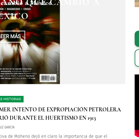
EL AÑO QUE CAMBIÓ A
S” TAMBIÉN TIENE
DIO DE COLOSIO
STORIA
ÉXICO
LEER MÁS
LEER MÁS
LEER MÁS
S HISTORIAS
IMER INTENTO DE EXPROPIACIÓN PETROLERA
IÓ DURANTE EL HUERTISMO EN 1913
UZ GARCÍA
ativa de Moheno dejó en claro la importancia de que el