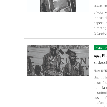
RICARDO LU
Timón. R
indiscut
especula
director
03-08-2
NUESTRA
1994 
El desa
ARNO BURK
Uno de l
ocurrió 
parecía 
económic
sus sueñ
profunda