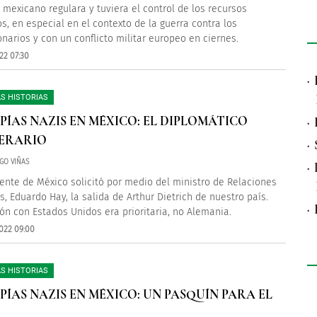
 mexicano regulara y tuviera el control de los recursos
os, en especial en el contexto de la guerra contra los
onarios y con un conflicto militar europeo en ciernes.
22 07:30
·
S HISTORIAS
SPÍAS NAZIS EN MÉXICO: EL DIPLOMÁTICO
·
ERARIO
·
GO VIÑAS
·
dente de México solicitó por medio del ministro de Relaciones
s, Eduardo Hay, la salida de Arthur Dietrich de nuestro país.
·
ión con Estados Unidos era prioritaria, no Alemania.
022 09:00
S HISTORIAS
SPÍAS NAZIS EN MÉXICO: UN PASQUÍN PARA EL