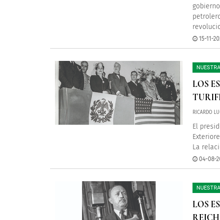
gobierno
petroler
revoluci
15-11-20
NUESTRA
LOS E
TURIF
RICARDO LU
El presi
Exteriore
La relac
04-08-2
NUESTRA
LOS E
REICH