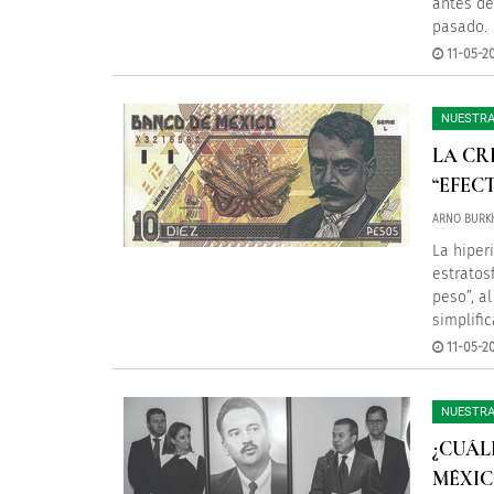
antes de
pasado.
11-05-2
NUESTRA
LA CR
“EFEC
ARNO BURK
La hiper
estratos
peso”, a
simplifi
11-05-2
NUESTRA
¿CUÁL
MÉXIC