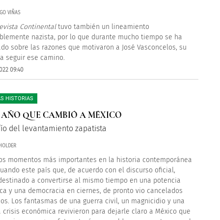
GO VIÑAS
evista Continental
tuvo también un lineamiento
iblemente nazista, por lo que durante mucho tiempo se ha
do sobre las razones que motivaron a José Vasconcelos, su
, a seguir ese camino.
022 09:40
S HISTORIAS
EL AÑO QUE CAMBIÓ A MÉXICO
fío del levantamiento zapatista
HOLDER
os momentos más importantes en la historia contemporánea
cuando este país que, de acuerdo con el discurso oficial,
destinado a convertirse al mismo tiempo en una potencia
a y una democracia en ciernes, de pronto vio cancelados
os. Los fantasmas de una guerra civil, un magnicidio y una
 crisis económica revivieron para dejarle claro a México que