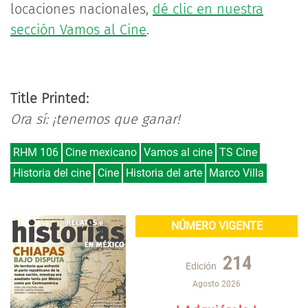
locaciones nacionales,
dé clic en nuestra
sección Vamos al Cine
.
Title Printed:
Ora sí: ¡tenemos que ganar!
RHM 106
Cine mexicano
Vamos al cine
TS Cine
Historia del cine
Cine
Historia del arte
Marco Villa
NÚMERO VIGENTE
214
Edición
Agosto 2026