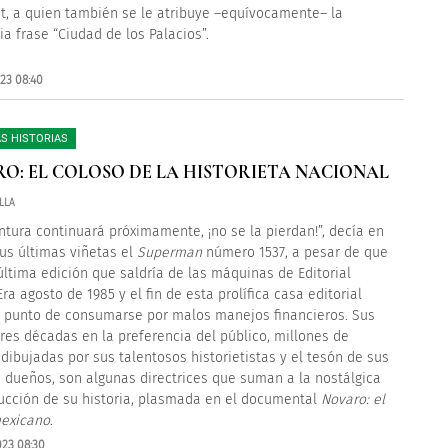
, a quien también se le atribuye –equívocamente– la
ia frase “Ciudad de los Palacios”.
23 08:40
S HISTORIAS
O: EL COLOSO DE LA HISTORIETA NACIONAL
LLA
ntura continuará próximamente, ¡no se la pierdan!”, decía en
us últimas viñetas el
Superman
número 1537, a pesar de que
 última edición que saldría de las máquinas de Editorial
ra agosto de 1985 y el fin de esta prolífica casa editorial
 punto de consumarse por malos manejos financieros. Sus
res décadas en la preferencia del público, millones de
dibujadas por sus talentosos historietistas y el tesón de sus
 dueños, son algunas directrices que suman a la nostálgica
ucción de su historia, plasmada en el documental
Novaro: el
mexicano
.
023 08:30