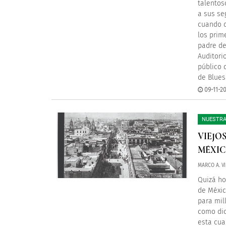
talentos
a sus se
cuando d
los prim
padre de
Auditori
público 
de Blues
09-11-20
NUESTRA
VIEJO
MÉXI
MARCO A. VI
Quizá ho
de Méxic
para mil
como dic
esta cua