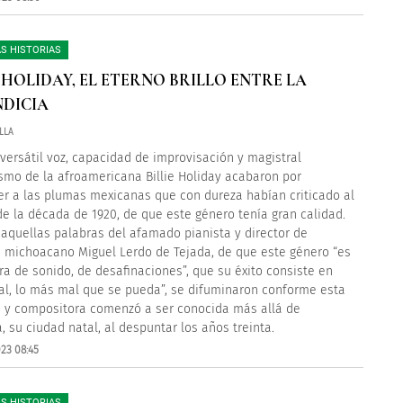
S HISTORIAS
E HOLIDAY, EL ETERNO BRILLO ENTRE LA
DICIA
LLA
 versátil voz, capacidad de improvisación y magistral
ismo de la afroamericana Billie Holiday acabaron por
r a las plumas mexicanas que con dureza habían criticado al
de la década de 1920, de que este género tenía gran calidad.
z aquellas palabras del afamado pianista y director de
 michoacano Miguel Lerdo de Tejada, de que este género “es
ra de sonido, de desafinaciones”, que su éxito consiste en
al, lo más mal que se pueda”, se difuminaron conforme esta
 y compositora comenzó a ser conocida más allá de
a, su ciudad natal, al despuntar los años treinta.
23 08:45
S HISTORIAS