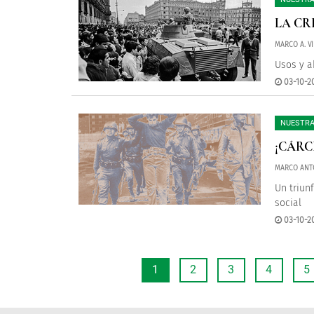
LA CR
MARCO A. VI
Usos y a
03-10-2
NUESTRA
¡CÁRC
MARCO ANTO
Un triun
social
03-10-20
1
2
3
4
5