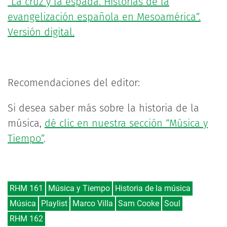
“La cruz y la espada. Historias de la
evangelización española en Mesoamérica”.
Versión digital.
Recomendaciones del editor:
Si desea saber más sobre la historia de la
música,
dé clic en nuestra sección “Música y
Tiempo”
.
RHM 161
Música y Tiempo
Historia de la música
Música
Playlist
Marco Villa
Sam Cooke
Soul
RHM 162