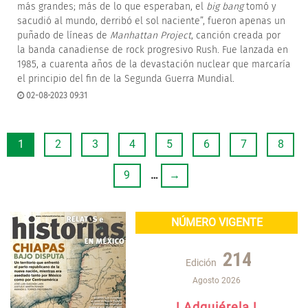
más grandes; más de lo que esperaban, el
big bang
tomó y
sacudió al mundo, derribó el sol naciente”, fueron apenas un
puñado de líneas de
Manhattan Project
, canción creada por
la banda canadiense de rock progresivo Rush. Fue lanzada en
1985, a cuarenta años de la devastación nuclear que marcaría
el principio del fin de la Segunda Guerra Mundial.
02-08-2023 09:31
1
2
3
4
5
6
7
8
9
…
→
NÚMERO VIGENTE
214
Edición
Agosto 2026
! Adquiérela !