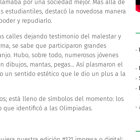
clamaba por una sociedad mejor. Más allá de
as estudiantiles, destacó la novedosa manera
poder y repudiarlo.
s calles dejando testimonio del malestar y
irma, se sabe que participaron grandes
·
ranjo. Hubo, sobre todo, numerosos jóvenes
aron dibujos, mantas, pegas… Así plasmaron el
·
 un sentido estético que le dio un plus a la
·
·
os; está lleno de símbolos del momento: los
·
o que identificó a las Olimpiadas.
uiera nuestra edición #121 impresa o digital: