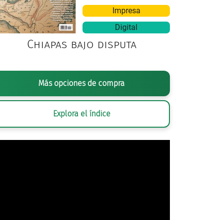
Impresa
Digital
Chiapas bajo disputa
NIMA, MÉXICO 68. TOMADA DE: IGNACIO MEDINA Y RUBÉN AGUILAR,
LA 
Más opciones de compra
Y CARTELES, 1968
, MÉXICO, HETERODOXIA, S. P. I.
Explora el índice