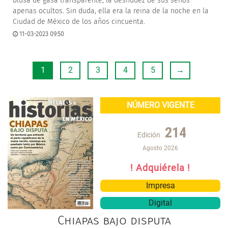
blusa de gasa transparente, la desnudez de sus senos
apenas ocultos. Sin duda, ella era la reina de la noche en la
Ciudad de México de los años cincuenta.
11-03-2023 09:50
1
2
3
4
5
→
NÚMERO VIGENTE
214
Edición
Agosto 2026
! Adquiérela !
Impresa
Digital
Chiapas bajo disputa