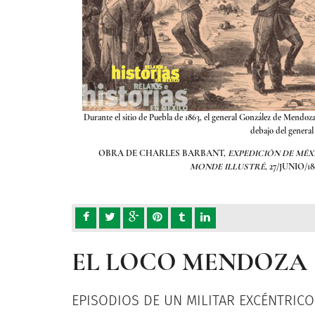
ente, un cargo sólo por
Durante el sitio de Puebla de 1863, el general González de Mendoz
debajo del general 
ITOGRAFÍA. EN
LE
OBRA DE CHARLES BARBANT,
EXPEDICIÓN DE MÉX
MONDE ILLUSTRÉ
, 27/JUNIO
EL LOCO MENDOZA
EPISODIOS DE UN MILITAR EXCÉNTRIC