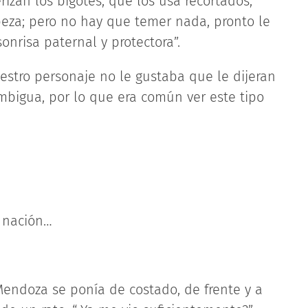
rizan los bigotes, que los usa recortados,
abeza; pero no hay que temer nada, pronto le
nrisa paternal y protectora”.
estro personaje no le gustaba que le dijeran
mbigua, por lo que era común ver este tipo
a nación…
endoza se ponía de costado, de frente y a