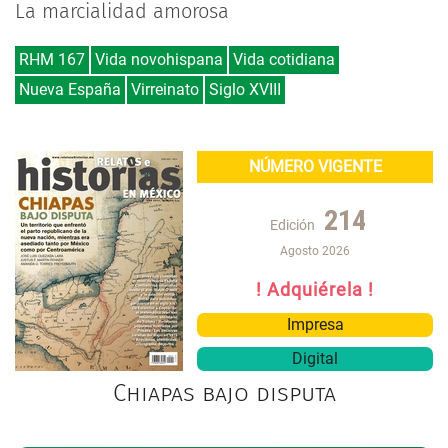
La marcialidad amorosa
RHM 167
Vida novohispana
Vida cotidiana
Nueva España
Virreinato
Siglo XVIII
NÚMERO VIGENTE
214
Edición
Agosto 2026
! Adquiérela !
Impresa
Digital
Chiapas bajo disputa