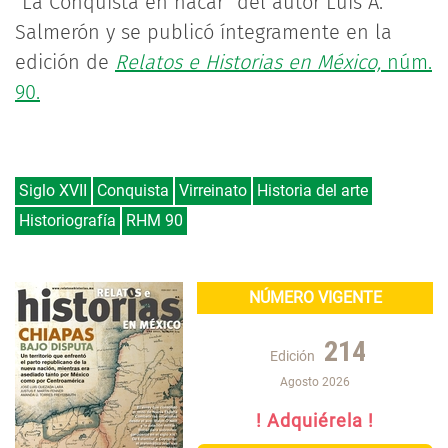
“La Conquista en nácar” del autor Luis A.
Salmerón y se publicó íntegramente en la
edición de
Relatos e Historias en México,
núm.
90.
Siglo XVII
Conquista
Virreinato
Historia del arte
Historiografía
RHM 90
NÚMERO VIGENTE
214
Edición
Agosto 2026
! Adquiérela !