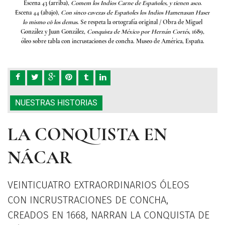
sco
.
Escena 43 (arriba),
Comem los Indios Carne de Españoles, y tienen asco
.
Es
 Haser
Escena 44 (abajo),
Con sinco cavezas de Españoles los Indios Hamenasan Haser
Escen
uel
lo mismo cõ los demas
. Se respeta la ortografía original
/ Obra de Miguel
lo
1689,
González y Juan González,
Conquista de México por Hernán Cortés
, 1689,
Gon
aña.
óleo sobre tabla con incrustaciones de concha. Museo de América, España.
óle
NUESTRAS HISTORIAS
LA CONQUISTA EN
NÁCAR
VEINTICUATRO EXTRAORDINARIOS ÓLEOS
CON INCRUSTRACIONES DE CONCHA,
CREADOS EN 1668, NARRAN LA CONQUISTA DE