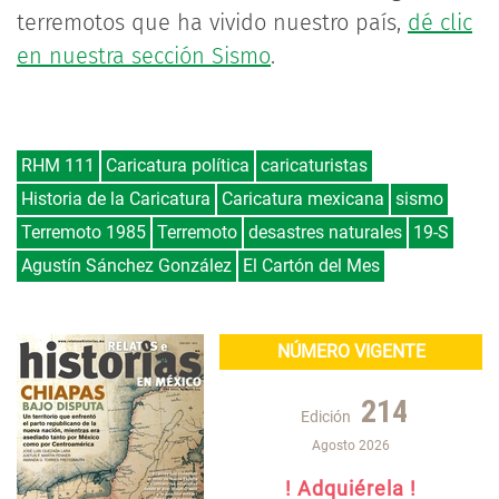
terremotos que ha vivido nuestro país,
dé clic
en nuestra sección Sismo
.
RHM 111
Caricatura política
caricaturistas
Historia de la Caricatura
Caricatura mexicana
sismo
Terremoto 1985
Terremoto
desastres naturales
19-S
Agustín Sánchez González
El Cartón del Mes
NÚMERO VIGENTE
214
Edición
Agosto 2026
! Adquiérela !