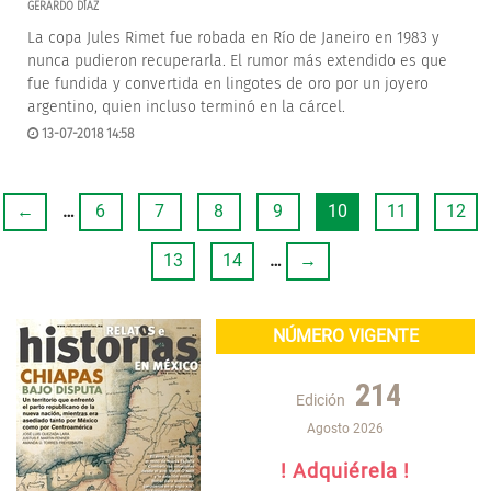
GERARDO DÍAZ
La copa Jules Rimet fue robada en Río de Janeiro en 1983 y
nunca pudieron recuperarla. El rumor más extendido es que
fue fundida y convertida en lingotes de oro por un joyero
argentino, quien incluso terminó en la cárcel.
13-07-2018 14:58
←
…
6
7
8
9
10
11
12
13
14
…
→
NÚMERO VIGENTE
214
Edición
Agosto 2026
! Adquiérela !