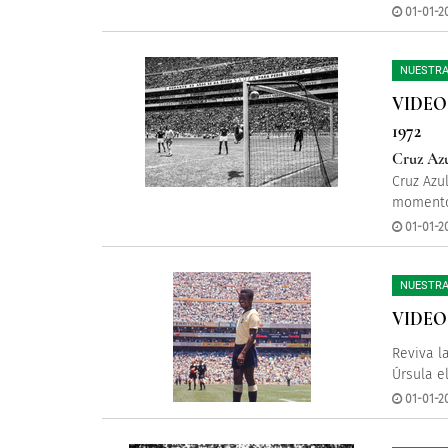
01-01-2
NUESTRA
VIDEO
1972
Cruz Azu
Cruz Azu
momento:
01-01-2
NUESTRA
VIDEO
Reviva l
Úrsula e
01-01-2