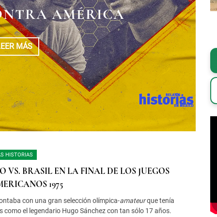
E Y REVOLUCIÓN
ONTRA AMÉRICA
 DE LAS NUBES
LEER MÁS
LEER MÁS
LEER MÁS
S HISTORIAS
O VS. BRASIL EN LA FINAL DE LOS JUEGOS
ERICANOS 1975
ontaba con una gran selección olímpica-
amateur
que tenía
s como el legendario Hugo Sánchez con tan sólo 17 años.