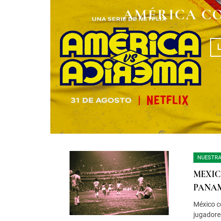
LUCHA LIBR
AMÉRICA C
TAN CERCA
NUESTRA
MEXIC
PANAM
México c
jugadore