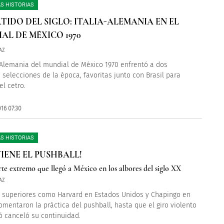
S HISTORIAS
RTIDO DEL SIGLO: ITALIA-ALEMANIA EN EL
AL DE MÉXICO 1970
AZ
a-Alemania del mundial de México 1970 enfrentó a dos
 selecciones de la época, favoritas junto con Brasil para
el cetro.
16 07:30
S HISTORIAS
VIENE EL PUSHBALL!
te extremo que llegó a México en los albores del siglo XX
AZ
 superiores como Harvard en Estados Unidos y Chapingo en
omentaron la práctica del pushball, hasta que el giro violento
 canceló su continuidad.