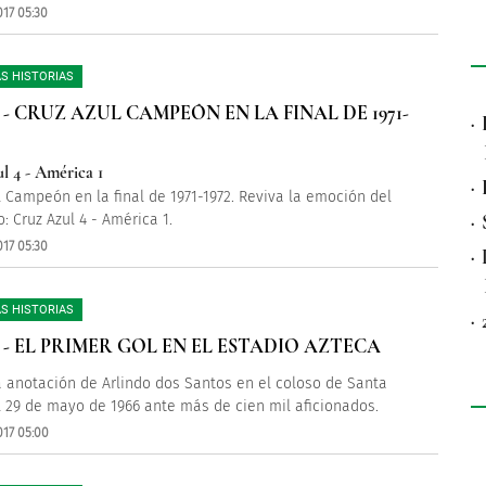
017 05:30
S HISTORIAS
 - CRUZ AZUL CAMPEÓN EN LA FINAL DE 1971-
·
l 4 - América 1
·
l Campeón en la final de 1971-1972. Reviva la emoción del
·
 Cruz Azul 4 - América 1.
017 05:30
·
S HISTORIAS
·
 - EL PRIMER GOL EN EL ESTADIO AZTECA
a anotación de Arlindo dos Santos en el coloso de Santa
l 29 de mayo de 1966 ante más de cien mil aficionados.
017 05:00