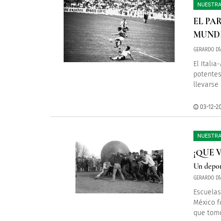
NUESTRA
EL PA
MUNDI
GERARDO DÍ
El Itali
potentes
llevarse 
03-12-20
NUESTRA
¡QUE 
Un depor
GERARDO DÍ
Escuelas
México f
que tomó