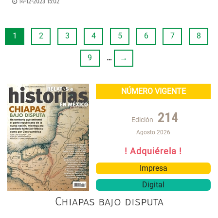
14-12-2023 15:02
1
2
3
4
5
6
7
8
9
…
→
NÚMERO VIGENTE
214
Edición
Agosto 2026
! Adquiérela !
Impresa
Digital
Chiapas bajo disputa