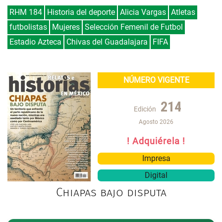
RHM 184
Historia del deporte
Alicia Vargas
Atletas
futbolistas
Mujeres
Selección Femenil de Futbol
Estadio Azteca
Chivas del Guadalajara
FIFA
NÚMERO VIGENTE
214
Edición
Agosto 2026
! Adquiérela !
Impresa
Digital
Chiapas bajo disputa