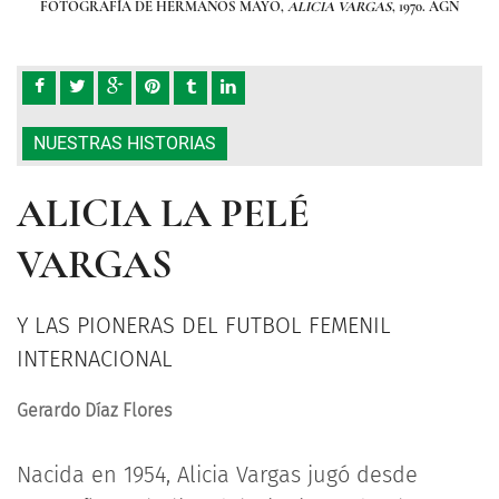
. AGN
FOTOGRAFÍA DE HERMANOS MAYO,
ALICIA VARGAS
, 1970. AGN
FOT
NUESTRAS HISTORIAS
ALICIA LA PELÉ
VARGAS
Y LAS PIONERAS DEL FUTBOL FEMENIL
INTERNACIONAL
Gerardo Díaz Flores
Nacida en 1954, Alicia Vargas jugó desde