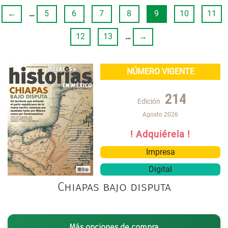
←
…
5
6
7
8
9
10
11
12
13
…
→
NÚMERO VIGENTE
214
Edición
Agosto 2026
! Adquiérela !
Impresa
Digital
Chiapas bajo disputa
Más opciones de compra