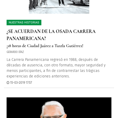
NUESTRAS HISTORIAS
¿SE ACUERDAN DE LA OSADA CARRERA
PANAMERICANA?
¡18 horas de Ciudad Juárez a Tuxtla Gutiérrez!
GERARDO DÍAZ
La Carrera Panamericana regresó en 1988, después de
décadas de ausencia, con otro formato, mayor seguridad y
menos participantes, a fin de contrarrestar las trágicas
experiencias de ediciones anteriores.
15-03-2019 17:57