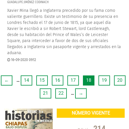
GUADALUPE JIMÉNEZ CODINACH
Xavier Mina llegó a Inglaterra precedido por su fama como
valiente guerrillero. Existe un testimonio de su presencia en
Londres fechado el 17 de junio de 1815, ya que aquel día
Xavier le escribió a sir Robert Stewart, lord Castlereagh,
desde su habitación del Prince of Wales’s de Leicester
Square, para interceder a favor de dos de sus oficiales
llegados a Inglaterra sin pasaporte vigente y arrestados en la
aduana.
16-09-2020 09:12
←
…
14
15
16
17
18
19
20
21
22
…
→
NÚMERO VIGENTE
214