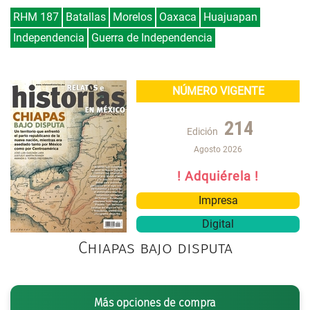
RHM 187
Batallas
Morelos
Oaxaca
Huajuapan
Independencia
Guerra de Independencia
NÚMERO VIGENTE
214
Edición
Agosto 2026
! Adquiérela !
Impresa
Digital
Chiapas bajo disputa
Más opciones de compra