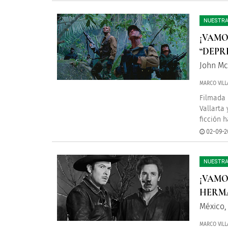
NUESTRA
¡VAMO
“DEPR
John Mc
MARCO VILL
Filmada 
Vallarta
ficción 
02-09-2
NUESTRA
¡VAMO
HERMA
México,
MARCO VILL