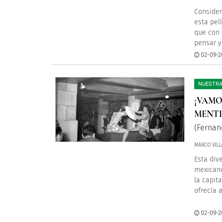
Consider
esta pel
que con 
pensar y
02-09-2
NUESTRA
¡VAMO
MENTI
(Fernan
MARCO VILL
Esta div
mexicano
la capit
ofrecía 
02-09-2