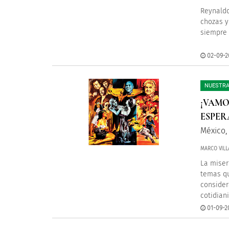
Reynaldo
chozas y
siempre 
02-09-2
NUESTRA
¡VAMO
ESPER
México,
MARCO VILL
La miser
temas qu
consider
cotidian
01-09-20