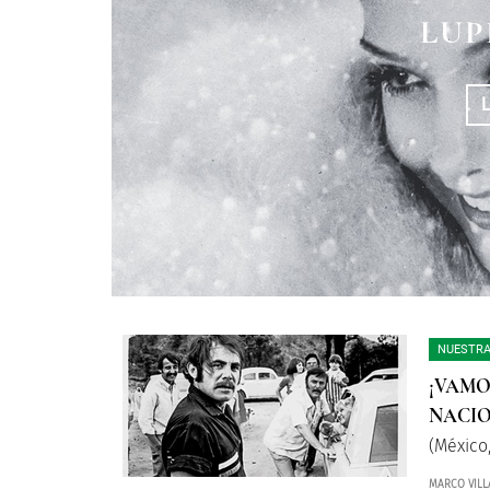
HISTORIAS QUE 
AMÉRICA C
LUP
EN LA PAN
NUESTRA
¡VAMO
NACIO
(México,
MARCO VILL