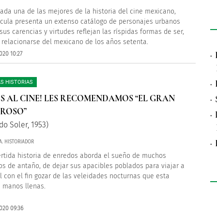
ada una de las mejores de la historia del cine mexicano,
ícula presenta un extenso catálogo de personajes urbanos
sus carencias y virtudes reflejan las ríspidas formas de ser,
 relacionarse del mexicano de los años setenta.
·
020 10:27
·
S HISTORIAS
S AL CINE! LES RECOMENDAMOS “EL GRAN
·
ROSO”
·
do Soler, 1953)
·
A. HISTORIADOR
ertida historia de enredos aborda el sueño de muchos
s de antaño, de dejar sus apacibles poblados para viajar a
al con el fin gozar de las veleidades nocturnas que esta
a manos llenas.
020 09:36