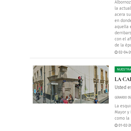
Albornoz
la actua
acera su
en donde
aquella 
derribars
con el a
de la ép
02-04-2
NUESTRA
LA CA
Usted e
GERARDO DÍ
La esqui
Mayor y 
como la 
01-02-2