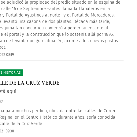
 se adjudicó la propiedad del predio situado en la esquina de
l calle 16 de Septiembre –antes llamada Tlapaleros en la
r y Portal de Agustinos al norte– y el Portal de Mercaderes,
 levantó una casona de dos plantas. Década más tarde,
esquina tan concurrida comenzó a perder su encanto al
e el portal y la construcción que lo sostenía allá por 1895,
fán de levantar un gran almacén, acorde a los nuevos gustos
oca
022 08:19
S HISTORIAS
LLE DE LA CRUZ VERDE
stá aquí
AZ
na para muchos perdida, ubicada entre las calles de Correo
Regina, en el Centro Histórico durante años, sería conocida
calle de la Cruz Verde.
021 09:30