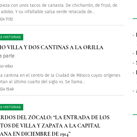
ieza con unos tacos de canasta. De chicharrón, de frijol, de
 adobo. Y su infaltable salsa verde retacada de...
24 11:52
·
S HISTORIAS
O VILLA Y DOS CANTINAS A LA ORILLA
·
 parte
·
GO-VIÑAS
·
na cantina en el centro de la Ciudad de México cuyos orígenes
tan al último cuarto del siglo
. Se llama...
XIX
·
024 15:49
S HISTORIAS
RDOS DEL ZÓCALO: “LA ENTRADA DE LOS
ITOS DE VILLA Y ZAPATA A LA CAPITAL
ANA EN DICIEMBRE DE 1914”