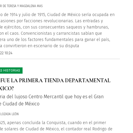
AR DE TERESA Y MAGDALENA MAS
lio de 1914 y julio de 1915, Ciudad de México sería ocupada en
casiones por facciones revolucionarias. Las entradas y
de ejércitos, con sus consecuentes saqueos y hambrunas,
n el caos. Convencionistas y carrancistas sabían que
era uno de los factores fundamentales para ganar el país,
la convirtieron en escenario de su disputa
22 10:24
S HISTORIAS
 FUE LA PRIMERA TIENDA DEPARTAMENTAL
XICO?
ria del lujoso Centro Mercantil que hoy es el Gran
e Ciudad de México
 LOZADA LEÓN
525, apenas concluida la Conquista, cuando en el primer
de solares de Ciudad de México, el contador real Rodrigo de