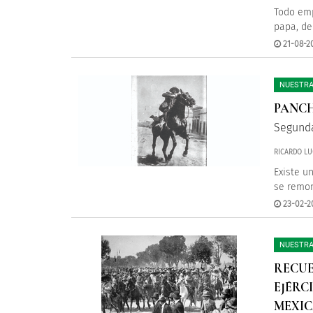
Todo emp
papa, de
21-08-20
NUESTRA
PANCH
Segunda
RICARDO LU
Existe u
se remon
23-02-2
NUESTRA
RECUE
EJÉRC
MEXIC