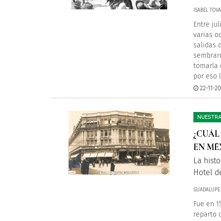
ISABEL TOV
Entre ju
varias o
salidas 
sembraro
tomarla 
por eso 
22-11-20
NUESTRA
¿CUÁL
EN MÉ
La histo
Hotel d
GUADALUPE
Fue en 1
reparto 