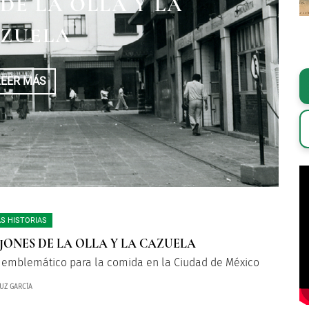
 EJÉRCITOS DE VILLA
 DOS CANTINAS A LA
DE LA OLLA Y LA
CAPITAL MEXICANA EN
ZUELA
RILLA
RE DE 1914”
LEER MÁS
LEER MÁS
LEER MÁS
S HISTORIAS
JONES DE LA OLLA Y LA CAZUELA
 emblemático para la comida en la Ciudad de México
UZ GARCÍA