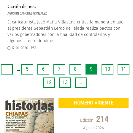
Cartón del mes
AGUSTÍN SÁNCHEZ GONZÁLEZ
El caricaturista José María Villasana critica la manera en que
el presidente Sebastián Lerdo de Tejada realiza pactos con
varios gobernadores con la finalidad de controlarlos y
algunos caen redonditos
17-01-2020 17:58
←
…
5
6
7
8
9
10
11
12
13
→
NÚMERO VIGENTE
214
Edición
Agosto 2026