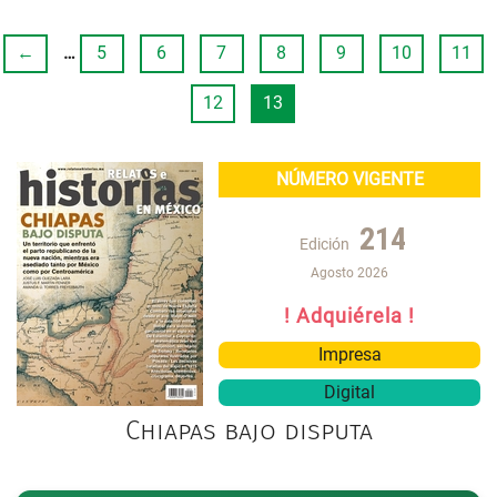
←
…
5
6
7
8
9
10
11
12
13
NÚMERO VIGENTE
214
Edición
Agosto 2026
! Adquiérela !
Impresa
Digital
Chiapas bajo disputa