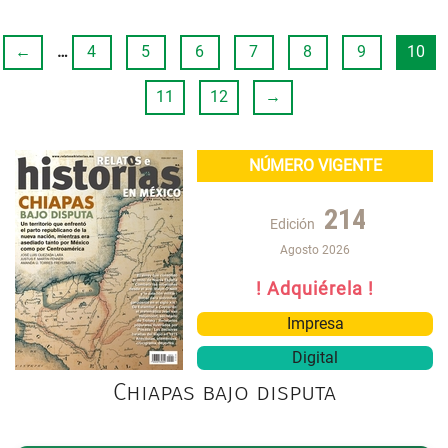
←
…
4
5
6
7
8
9
10
11
12
→
NÚMERO VIGENTE
214
Edición
Agosto 2026
! Adquiérela !
Impresa
Digital
Chiapas bajo disputa