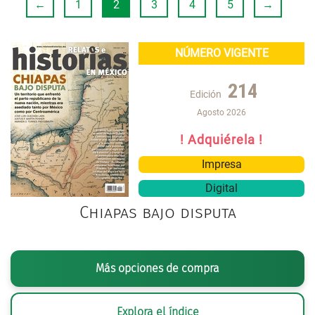
←
1
2
3
4
5
→
NÚMERO VIGENTE
214
Edición
Agosto 2026
! Adquiérela !
Impresa
Digital
Chiapas bajo disputa
Más opciones de compra
Explora el índice