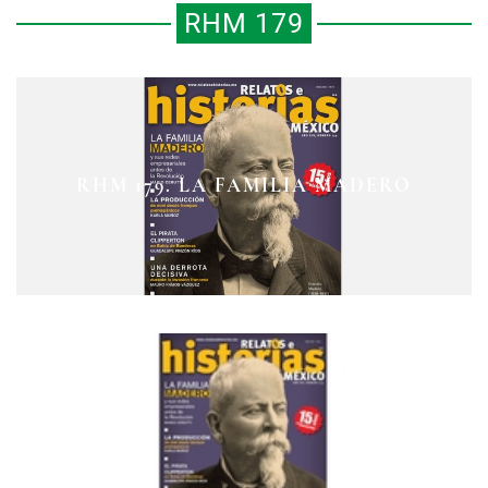
RHM 179
MINERÍA, INDUSTRIA Y TIERRAS
EL PATRIARCA EVARISTO
RHM 179. LA FAMILIA MADERO
DE LA FAMILIA MADERO
MADERO ELIZONDO