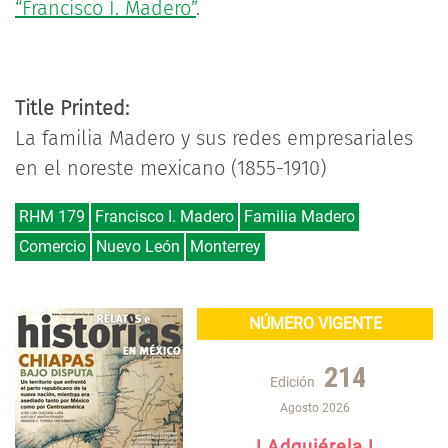
“Francisco I. Madero”
.
Title Printed:
La familia Madero y sus redes empresariales
en el noreste mexicano (1855-1910)
RHM 179
Francisco I. Madero
Familia Madero
Comercio
Nuevo León
Monterrey
NÚMERO VIGENTE
214
Edición
Agosto 2026
! Adquiérela !