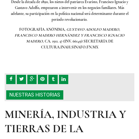
acio y
Desde la década de 1890, los nietos del patriarca Evaristo, Francisco Ignacio y
Desde
Más
Gustavo Adolfo, empezaron a intervenir en los negocios familiares. Más
Gu
nte el
adelante, su participación en la política nacional será determinante durante el
adela
periodo revolucionario.
FOTOGRAFÍA ANÓNIMA,
GUSTAVO ADOLFO MADERO,
IO
FRANCISCO MADERO HERNÁNDEZ Y FRANCISCO IGNACIO
F
MADERO
, CA. 1911. © (INV. 66149) SECRETARÍA DE
CULTURA.INAH.SINAFO.FN.MX
NUESTRAS HISTORIAS
MINERÍA, INDUSTRIA Y
TIERRAS DE LA