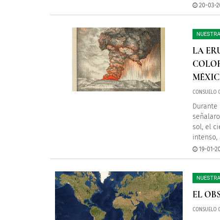
20-03-2
NUESTRA
LA ER
COLOR
MÉXI
CONSUELO 
Durante 
señalaro
sol, el 
intenso,
19-01-2
NUESTRA
EL OB
CONSUELO 