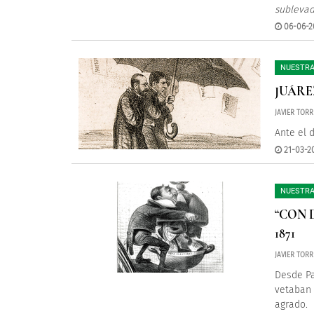
sublevad
06-06-2
NUESTRA
JUÁRE
JAVIER TOR
Ante el 
21-03-2
NUESTRA
“CON 
1871
JAVIER TOR
Desde Pa
vetaban 
agrado.