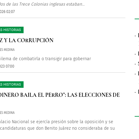
os de las Trece Colonias inglesas estaban
...
026 02:07
S HISTORIAS
·
Z Y LA CORRUPCIÓN
RES MEDINA
·
dilema de combatirla o transigir para gobernar
·
023 07:00
·
S HISTORIAS
·
DINERO BAILA EL PERRO”: LAS ELECCIONES DE
RES MEDINA
lacio Nacional se ejercía presión sobre la oposición y se
candidaturas que don Benito Juárez no consideraba de su