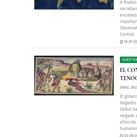
A finale
secretar
encabeza
importan
Observat
Central.
19-01-20
NUESTRA
EL CO
TENOC
DANIEL DÍAZ
El gober
llegados
Debió ha
negado a
ofrecido
humanos
03-09-2