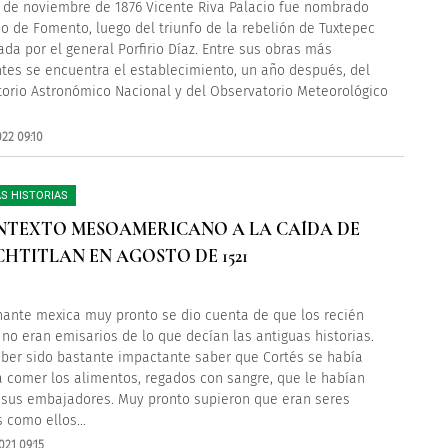
s de noviembre de 1876 Vicente Riva Palacio fue nombrado
io de Fomento, luego del triunfo de la rebelión de Tuxtepec
da por el general Porfirio Díaz. Entre sus obras más
tes se encuentra el establecimiento, un año después, del
orio Astronómico Nacional y del Observatorio Meteorológico
22 09:10
S HISTORIAS
NTEXTO MESOAMERICANO A LA CAÍDA DE
HTITLAN EN AGOSTO DE 1521
nante mexica muy pronto se dio cuenta de que los recién
 no eran emisarios de lo que decían las antiguas historias.
ber sido bastante impactante saber que Cortés se había
 comer los alimentos, regados con sangre, que le habían
 sus embajadores. Muy pronto supieron que eran seres
 como ellos…
021 09:15