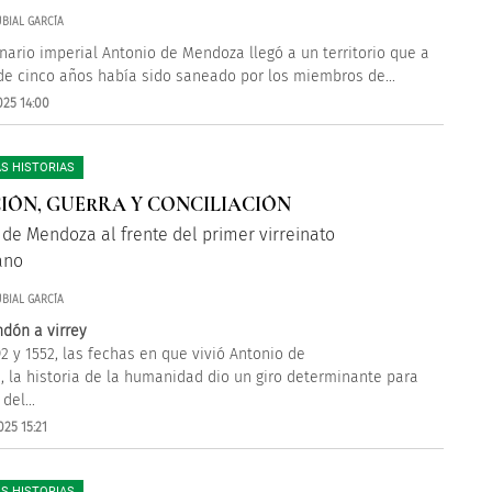
BIAL GARCÍA
onario imperial Antonio de Mendoza llegó a un territorio que a
 de cinco años había sido saneado por los miembros de...
025 14:00
S HISTORIAS
IÓN, GUERRA Y CONCILIACIÓN
 de Mendoza al frente del primer virreinato
ano
BIAL GARCÍA
dón a virrey
92 y 1552, las fechas en que vivió Antonio de
 la historia de la humanidad dio un giro determinante para
del...
25 15:21
S HISTORIAS