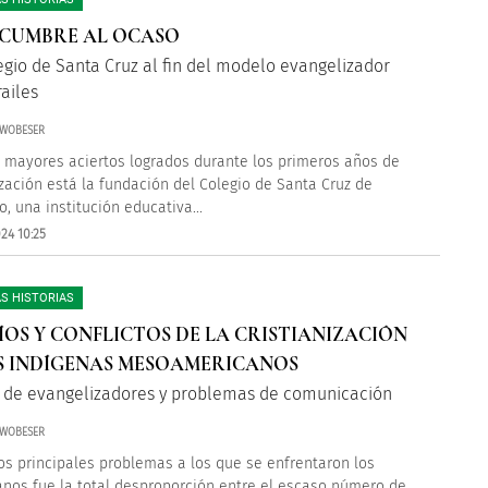
 CUMBRE AL OCASO
egio de Santa Cruz al fin del modelo evangelizador
railes
 WOBESER
s mayores aciertos logrados durante los primeros años de
zación está la fundación del Colegio de Santa Cruz de
o, una institución educativa...
24 10:25
S HISTORIAS
ÍOS Y CONFLICTOS DE LA CRISTIANIZACIÓN
S INDÍGENAS MESOAMERICANOS
 de evangelizadores y problemas de comunicación
 WOBESER
os principales problemas a los que se enfrentaron los
anos fue la total desproporción entre el escaso número de