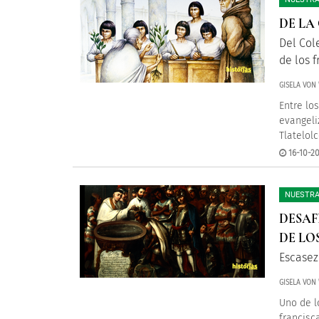
DE LA
Del Col
de los f
GISELA VON
Entre lo
evangeli
Tlatelolc
16-10-20
NUESTRA
DESAF
DE LO
Escasez
GISELA VON
Uno de l
francisc