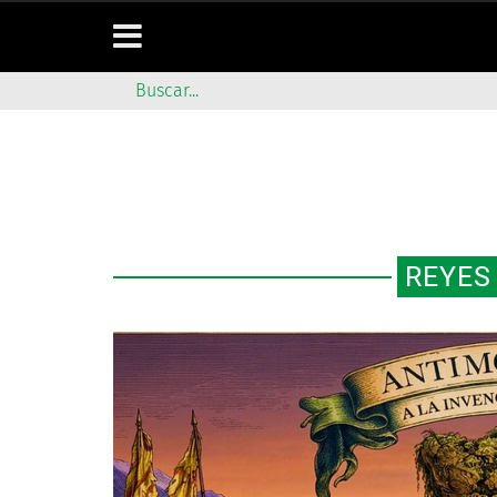
REYES