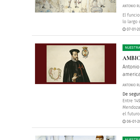
ANTONIO RU
El funci
lo largo
07-01-2
NUESTRA
AMBIC
Antonio
americ
ANTONIO RU
De segun
Entre 14
Mendoza,
el futuro 
06-01-20
NUESTRA