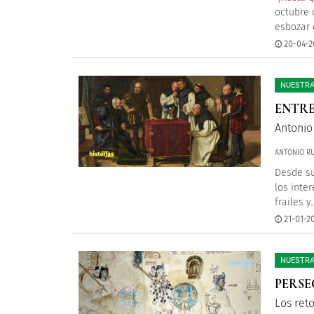
octubre 
esbozar 
20-04-2
NUESTRA
ENTRE
Antonio
ANTONIO RU
Desde su
los inte
frailes y..
21-01-20
NUESTRA
PERSE
Los ret