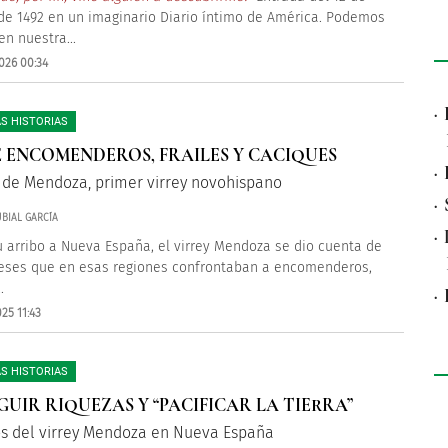
de 1492 en un imaginario Diario íntimo de América. Podemos
en nuestra...
026 00:34
·
S HISTORIAS
 ENCOMENDEROS, FRAILES Y CACIQUES
·
 de Mendoza, primer virrey novohispano
·
BIAL GARCÍA
·
 arribo a Nueva España, el virrey Mendoza se dio cuenta de
reses que en esas regiones confrontaban a encomenderos,
.
·
25 11:43
S HISTORIAS
GUIR RIQUEZAS Y “PACIFICAR LA TIERRA”
os del virrey Mendoza en Nueva España